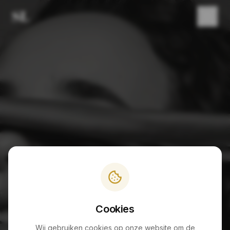
PAGINA NIET GEVONDEN
404
Cookies
Wij gebruiken cookies op onze website om de