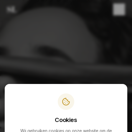
PAGINA NIET GEVONDEN
404
Cookies
Wij gebruiken cookies op onze website om de