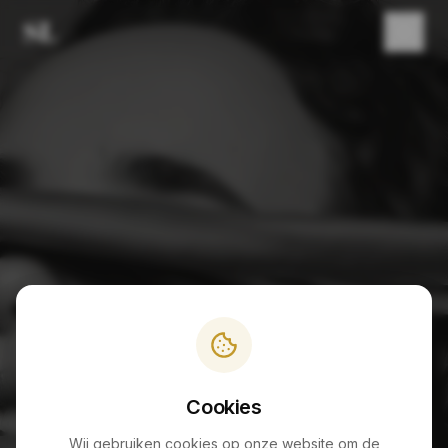
PAGINA NIET GEVONDEN
404
Cookies
Wij gebruiken cookies op onze website om de