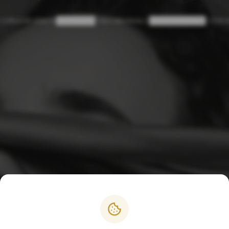
 CIRCLE
EVENTS
GIFTBOX
TESTIMONIALS
OVER SIMONE
CONT
PAGINA NIET GEVONDEN
404