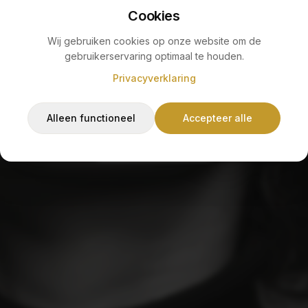
Cookies
Wij gebruiken cookies op onze website om de
gebruikerservaring optimaal te houden.
Sorry, de pagina die je zoekt bestaat niet of is
Privacyverklaring
verplaatst.
Alleen functioneel
Accepteer alle
Terug naar home