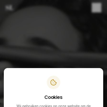
PAGINA NIET GEVONDEN
404
Cookies
Wij gebruiken cookies op onze website om de